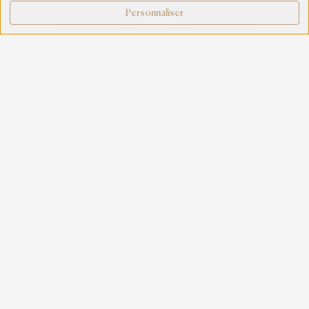
Personnaliser
DÉCOUVREZ NOS RÉSEAUX SOCIAUX ET
NOTRE ACTUALITÉ