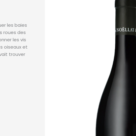
er les baies
es roues des
nner les vis
es oiseaux et
vait trouver