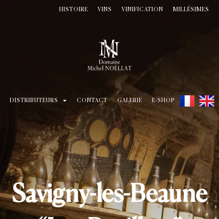
HISTOIRE
VINS
VINIFICATION
MILLÉSIMES
DISTRIBUTEURS
CONTACT
GALERIE
E-SHOP
Savigny-les-Beaune